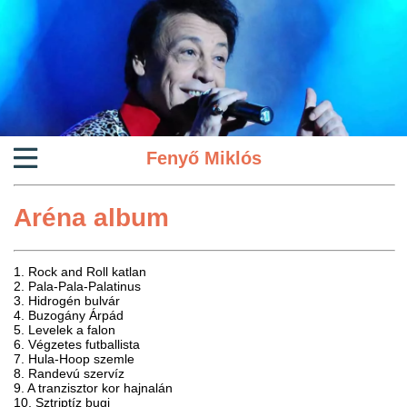
Fenyő Miklós
Aréna album
1. Rock and Roll katlan
2. Pala-Pala-Palatinus
3. Hidrogén bulvár
4. Buzogány Árpád
5. Levelek a falon
6. Végzetes futballista
7. Hula-Hoop szemle
8. Randevú szervíz
9. A tranzisztor kor hajnalán
10. Sztriptíz bugi