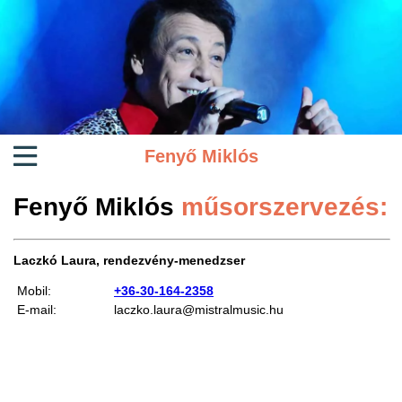
Fenyő Miklós
Fenyő Miklós
műsorszervezés:
Laczkó Laura, rendezvény-menedzser
Mobil:
+36-30-164-2358
E-mail:
laczko.laura@mistralmusic.hu