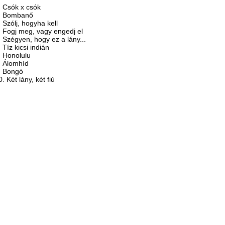
. Csók x csók
. Bombanő
. Szólj, hogyha kell
. Fogj meg, vagy engedj el
. Szégyen, hogy ez a lány...
. Tíz kicsi indián
. Honolulu
. Álomhíd
. Bongó
0. Két lány, két fiú