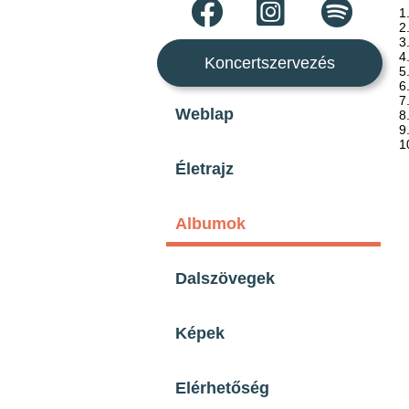
1
2
3
4
Koncertszervezés
5
6
7
Weblap
8
9
1
Életrajz
Albumok
Dalszövegek
Képek
Elérhetőség