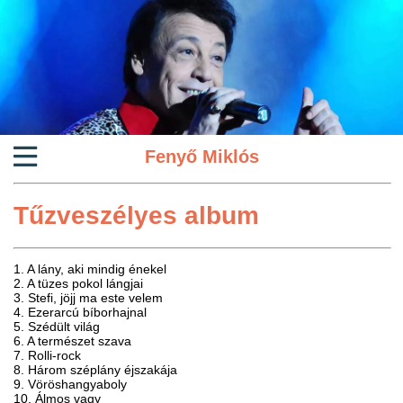
Fenyő Miklós
Tűzveszélyes album
1. A lány, aki mindig énekel
2. A tüzes pokol lángjai
3. Stefi, jöjj ma este velem
4. Ezerarcú bíborhajnal
5. Szédült világ
6. A természet szava
7. Rolli-rock
8. Három széplány éjszakája
9. Vöröshangyaboly
10. Álmos vagy