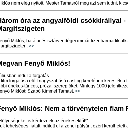
iklós nem elég nyitott, Mester Tamásról meg azt sem tudni, kic
Három óra az angyalföldi csókkirállyal -
Margitszigeten
enyő Miklós, barátai és sztárvendégei immár tizenharmadik al
argitszigeten.
>>
Megvan Fenyő Miklós!
úliusban indul a forgatás
 film forgatása előtt nagyszabású casting keretében keresték a t
öbbi énekes-táncos, prózai szereplőket. Mintegy 1000 jelentkező 
enyő Miklóst: Szabó Kimmel Tamást.
>>
Fenyő Miklós: Nem a törvénytelen fiam 
Hülyeségeket is kérdeznek az énekesektől!"
ok tehetséges fiatalt indított el a zenei pályán, ezért kerülhetet