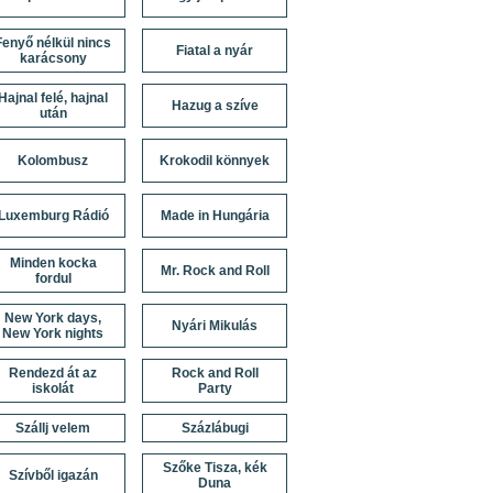
Fenyő nélkül nincs
Fiatal a nyár
karácsony
Hajnal felé, hajnal
Hazug a szíve
után
Kolombusz
Krokodil könnyek
Luxemburg Rádió
Made in Hungária
Minden kocka
Mr. Rock and Roll
fordul
New York days,
Nyári Mikulás
New York nights
Rendezd át az
Rock and Roll
iskolát
Party
Szállj velem
Százlábugi
Szőke Tisza, kék
Szívből igazán
Duna