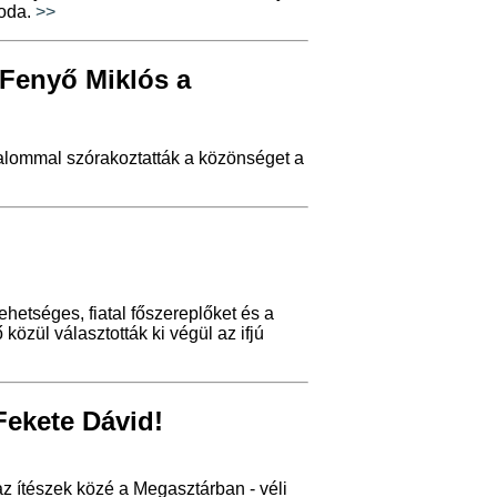
soda.
>>
 Fenyő Miklós a
kalommal szórakoztatták a közönséget a
ehetséges, fiatal főszereplőket és a
közül választották ki végül az ifjú
Fekete Dávid!
t az ítészek közé a Megasztárban - véli