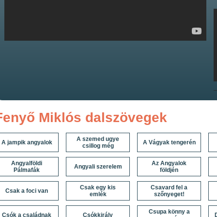
Fenyő Miklós dalszövegek
A szemed ugye
A jampik angyalok
A Vágyak tengerén
csillog még
Angyalföldi
Az Angyalok
Angyali szerelem
Pálmafák
földjén
Csak egy kis
Csavard fel a
Csak a foci van
emlék
szőnyeget!
Csupa könny a
Csók a családnak
Csókkirály