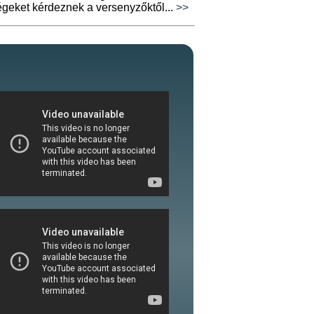
égeket kérdeznek a versenyzőktől...
>>