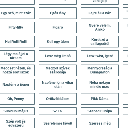
zenegép
Egy szó, mint száz
Éjféli lány
Fejre áll a ház
Gyere velem,
Fifty-fifty
Figaro
Anikó
Kérdezd a
Hej Rolli Rolli
Kell egy álom
csillagodtól
Légy ma éjjel a
Lesz még limbó
Lesz twist, igen!
társam
Meccset nézek, és
Megtört szívek
Mennyország a
hozzá sört iszok
szállodája
Dunaparton
Napfény jön a vihar
Néha nekem
Napfény a jégen
után
mindig más
Oh, Penny
Örökzöld álom
Pikk Dáma
Subidubi május
SZ.I.A.
Szabad Európa
Szép volt és
Szerelemre hívott
Szeress még
egyszerű