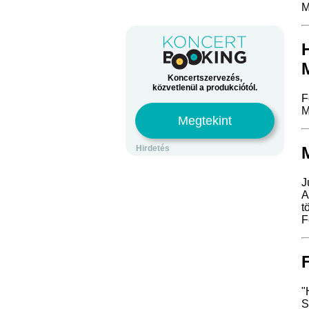
M
Koncertszervezés,
közvetlenül a produkciótól.
F
M
Megtekint
Hirdetés
J
A
t
F
"
S