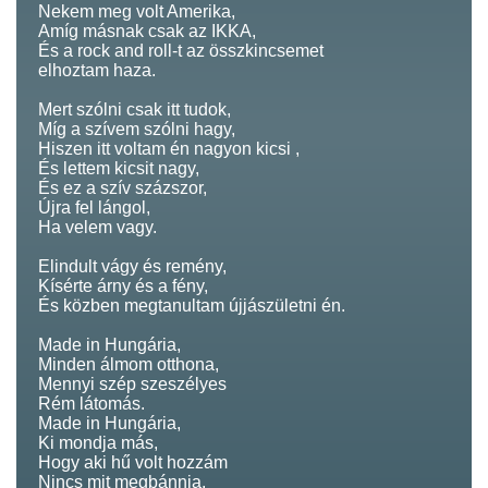
Nekem meg volt Amerika,
Amíg másnak csak az IKKA,
És a rock and roll-t az összkincsemet
elhoztam haza.
Mert szólni csak itt tudok,
Míg a szívem szólni hagy,
Hiszen itt voltam én nagyon kicsi ,
És lettem kicsit nagy,
És ez a szív százszor,
Újra fel lángol,
Ha velem vagy.
Elindult vágy és remény,
Kísérte árny és a fény,
És közben megtanultam újjászületni én.
Made in Hungária,
Minden álmom otthona,
Mennyi szép szeszélyes
Rém látomás.
Made in Hungária,
Ki mondja más,
Hogy aki hű volt hozzám
Nincs mit megbánnia.