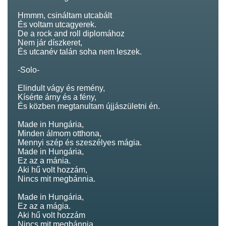
Hmmm, csináltam utcabált
És voltam utcagyerek.
De a rock and roll diplomához
Nem jár díszkeret,
És utcanév talán soha nem leszek.
-Solo-
Elindult vágy és remény,
Kísérte árny és a fény,
És közben megtanultam újjászületni én.
Made in Hungária,
Minden álmom otthona,
Mennyi szép és szeszélyes mágia.
Made in Hungária,
Ez az a mánia.
Aki hű volt hozzám,
Nincs mit megbánnia.
Made in Hungária,
Ez az a mágia.
Aki hű volt hozzám
Nincs mit megbánnia.