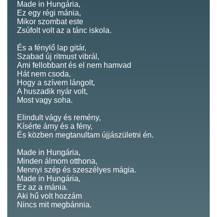
Made in Hungária,
Ez egy régi mánia,
Mikor szombat este
Zsúfolt volt az a tánc iskola.
És a fénylő lap gitár,
Szabad új ritmust vibrál,
Ami fellobbant és el nem hamvad
Hát nem csoda,
Hogy a szívem lángolt,
A huszadik nyár volt,
Most vagy soha.
Elindult vágy és remény,
Kísérte árny és a fény,
És közben megtanultam újjászületni én.
Made in Hungária,
Minden álmom otthona,
Mennyi szép és szeszélyes mágia.
Made in Hungária,
Ez az a mánia.
Aki hű volt hozzám
Nincs mit megbánnia.