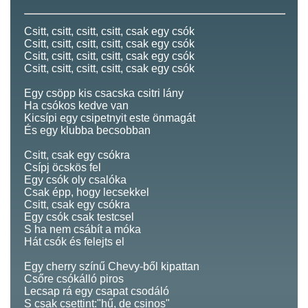
Csitt, csitt, csitt, csitt, csak egy csók
Csitt, csitt, csitt, csitt, csak egy csók
Csitt, csitt, csitt, csitt, csak egy csók
Csitt, csitt, csitt, csitt, csak egy csók
Egy csöpp kis csacska csitri lány
Ha csókos kedve van
Kicsípi egy csipetnyit este önmagát
És egy klubba becsobban
Csitt, csak egy csókra
Csípj öcskös fel
Egy csók oly csalóka
Csak épp, hogy lecsekkel
Csitt, csak egy csókra
Egy csók csak testcsel
S ha nem csábít a móka
Hát csók és felejts el
Egy cherry színű Chevy-ből kipattan
Csőre csókálló piros
Lecsap rá egy csapat csodáló
S csak csettint:"hű, de csinos"