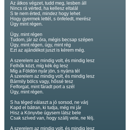
Az átkos végzet, tudd meg, lesben áll
Nincs rá vérted, ha kellesz eltalál
S te nem érted, mindez hogy lehet
Hogy gyermek lettél, s önfeledt, merész
Úgy mint régen.
Úgy, mint régen
Tudom, jár az óra, mégis becsap szépen
Úgy, mint régen, úgy, mint rég
Ezt az ajándékot juszt is kérem még.
A szerelem az mindig volt, és mindig lesz
Felhők közt, míg kék ég lesz
Míg a Földön nyár jön, s nyárra tél
A szerelem az mindig volt, és mindig lesz
Bármily bölcs vagy, hőssé tesz
Felforgat, mint fáradt port a szél
Úgy, mint régen.
S ha téged választ a jó sorsod, ne várj
Kapd el bátran, ki tudja, még mi jár
Hisz a Könyvbe úgysem látsz bele
Csak szíved van, hogy szállj vele, ne félj.
A szerelem az mindig volt, és mindig lesz