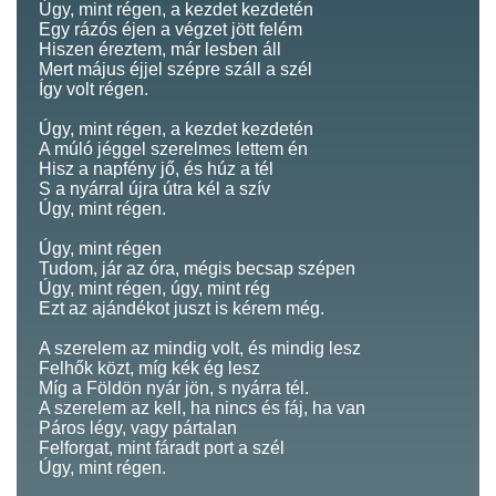
Úgy, mint régen, a kezdet kezdetén
Egy rázós éjen a végzet jött felém
Hiszen éreztem, már lesben áll
Mert május éjjel szépre száll a szél
Így volt régen.
Úgy, mint régen, a kezdet kezdetén
A múló jéggel szerelmes lettem én
Hisz a napfény jő, és húz a tél
S a nyárral újra útra kél a szív
Úgy, mint régen.
Úgy, mint régen
Tudom, jár az óra, mégis becsap szépen
Úgy, mint régen, úgy, mint rég
Ezt az ajándékot juszt is kérem még.
A szerelem az mindig volt, és mindig lesz
Felhők közt, míg kék ég lesz
Míg a Földön nyár jön, s nyárra tél.
A szerelem az kell, ha nincs és fáj, ha van
Páros légy, vagy pártalan
Felforgat, mint fáradt port a szél
Úgy, mint régen.