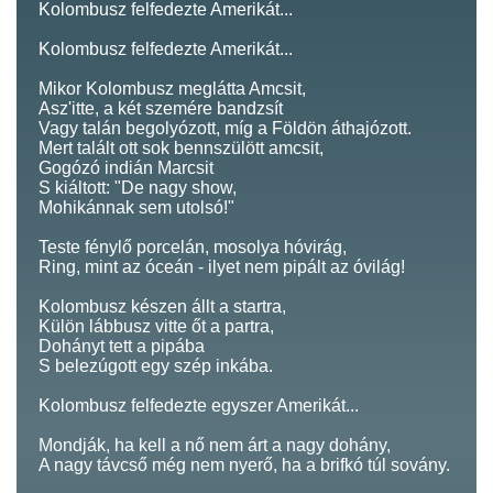
Kolombusz felfedezte Amerikát...
Kolombusz felfedezte Amerikát...
Mikor Kolombusz meglátta Amcsit,
Asz'itte, a két szemére bandzsít
Vagy talán begolyózott, míg a Földön áthajózott.
Mert talált ott sok bennszülött amcsit,
Gogózó indián Marcsit
S kiáltott: "De nagy show,
Mohikánnak sem utolsó!"
Teste fénylő porcelán, mosolya hóvirág,
Ring, mint az óceán - ilyet nem pipált az óvilág!
Kolombusz készen állt a startra,
Külön lábbusz vitte őt a partra,
Dohányt tett a pipába
S belezúgott egy szép inkába.
Kolombusz felfedezte egyszer Amerikát...
Mondják, ha kell a nő nem árt a nagy dohány,
A nagy távcső még nem nyerő, ha a brifkó túl sovány.