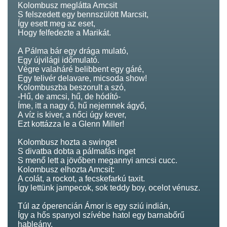
Kolombusz meglátta Amcsit
S felszedett egy bennszülött Marcsit,
Így esett meg az eset,
Hogy felfedezte a Marikát.
A Pálma bár egy drága mulató,
Egy újvilági időmulató.
Végre valaháré belibbent egy gáré,
Egy telivér delavare, micsoda show!
Kolombuszba beszorult a szó,
-Hű, de amcsi, hű, de hódító-
Íme, itt a nagy ő, hű nejemnek ágyő,
A víz is kiver, a nőci úgy kever,
Ezt kottázza le a Glenn Miller!
Kolombusz hozta a swinget
S divatba dobta a pálmafás inget
S menő lett a jövőben megannyi amcsi cucc.
Kolombusz elhozta Amcsit:
A colát, a rockot, a fecskefarkú taxit.
Így lettünk jampecok, sok teddy boy, ocelot vénusz.
Túl az óperencián Ámor is egy sziú indián,
Így a hős spanyol szívébe hatol egy barnabőrű
hableány.