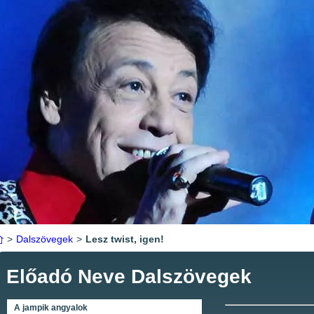
>
Dalszövegek
>
Lesz twist, igen!
Előadó Neve Dalszövegek
A jampik angyalok