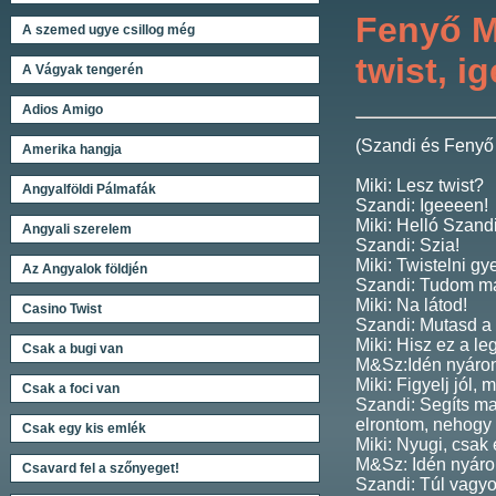
Fenyő M
A szemed ugye csillog még
twist, i
A Vágyak tengerén
Adios Amigo
(Szandi és Fenyő 
Amerika hangja
Miki: Lesz twist?
Angyalföldi Pálmafák
Szandi: Igeeeen!
Miki: Helló Szandi
Angyali szerelem
Szandi: Szia!
Miki: Twistelni gy
Az Angyalok földjén
Szandi: Tudom má
Miki: Na látod!
Casino Twist
Szandi: Mutasd a 
Miki: Hisz ez a l
Csak a bugi van
M&Sz:Idén nyáron 
Miki: Figyelj jól,
Csak a foci van
Szandi: Segíts m
elrontom, nehogy 
Csak egy kis emlék
Miki: Nyugi, csak
M&Sz: Idén nyáron
Csavard fel a szőnyeget!
Szandi: Túl vagyo