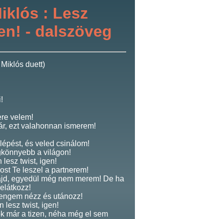
iklós : Lesz
gen! - dalszöveg
Miklós duett)
!
ere velem!
r, ezt valahonnan ismerem!
lépést, és veled csinálom!
egkönnyebb a világon!
lesz twist, igen!
 most Te leszel a partnerem!
ajd, egyedül még nem merem! De ha
elátkozz!
 engem nézz és utánozz!
 lesz twist, igen!
k már a tizen, néha még el sem