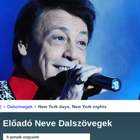
>
Dalszövegek
>
New York days, New York nights
Előadó Neve Dalszövegek
A jampik angyalok