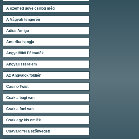
A szemed ugye csillog még
A Vágyak tengerén
Adios Amigo
Amerika hangja
Angyalföldi Pálmafák
Angyali szerelem
Az Angyalok földjén
Casino Twist
Csak a bugi van
Csak a foci van
Csak egy kis emlék
Csavard fel a szőnyeget!